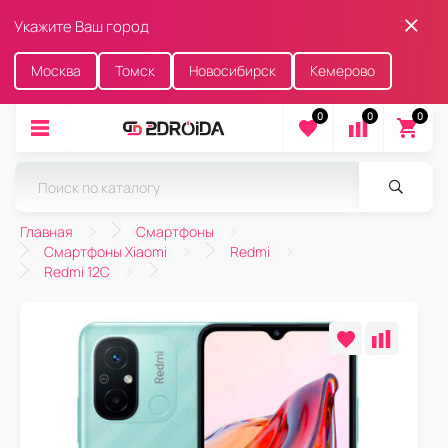
Укажите Ваш город
Москва
Томск
Новосибирск
Кемерово
0
0
0
Главная
Смартфоны
Смартфоны Xiaomi
Redmi
Redmi 12C