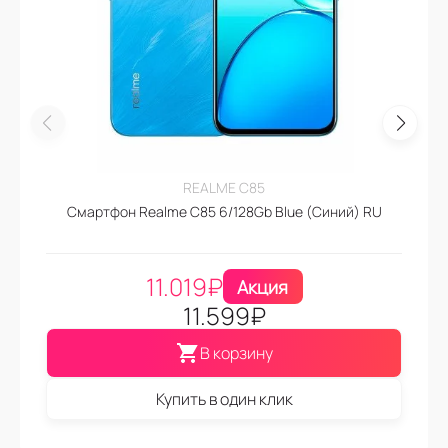
REALME C85
Смартфон Realme C85 6/128Gb Blue (Синий) RU
11.019
₽
Акция
11.599
₽
В корзину
Купить в один клик