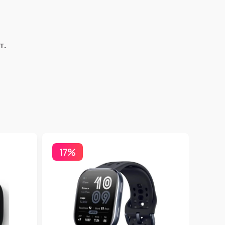
т.
17%
Бесп