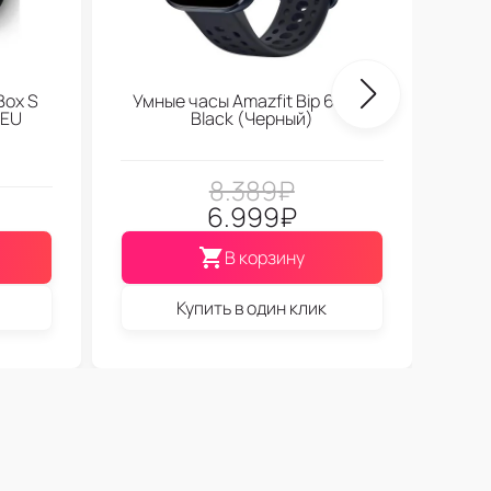
Box S
Умные часы Amazfit Bip 6 Soft
 EU
Black (Черный)
8.389
₽
6.999
₽
В корзину
Купить в один клик