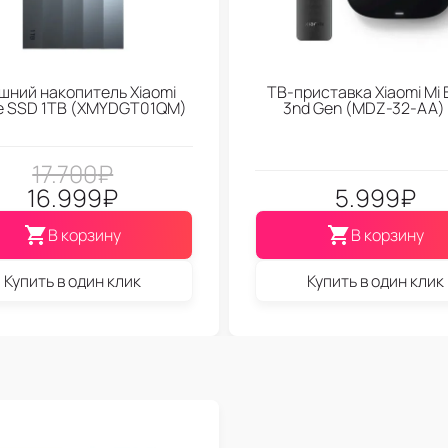
шний накопитель Xiaomi
ТВ-приставка Xiaomi Mi 
le SSD 1TB (XMYDGT01QM)
3nd Gen (МDZ-32-АА)
17.700
₽
16.999
₽
5.999
₽
В корзину
В корзину
Купить в один клик
Купить в один клик