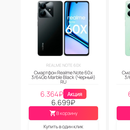
REALME NOTE 60X
Смартфон Realme Note 60x
Сма
3/64Gb Marble Black (Черный)
3/
RU
6.364
₽
Акция
6.699
₽
В корзину
Купить в один клик