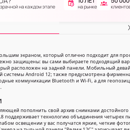
IDA?
10 ЛЕТ
50 000
на рынке
клиенто
озрачной на каждом этапе
большим экраном, который отлично подходит для про
адежно защищены: вы сами выбираете подходящий вари
рый расположен на задней панели. Мобильный девайс
 системы Android 12; также предусмотрена фирменная
одные коммуникации Bluetooth и Wi-Fi, а для геопоз
.
и
ляющей пополнить свой архив снимками достойного к
.8 поддерживает технологию объединения четырех пи
лабом освещении у вас получатся яркие, четкие фото
амера на тыльной панели "Редми 12С" записывает ви