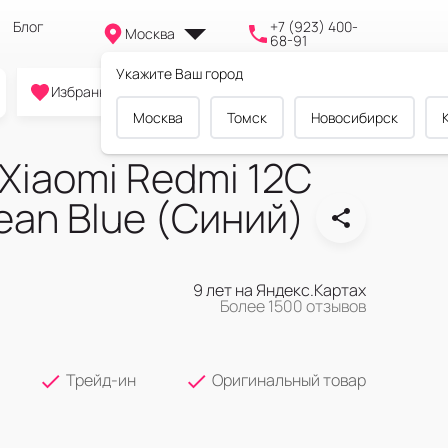
Блог
+7 (923) 400-
Москва
68-91
Укажите Ваш город
0
0
0
Избранное
Cравнение
Корзина
Москва
Томск
Новосибирск
Xiaomi Redmi 12C
an Blue (Синий)
9 лет на Яндекс.Картах
Более 1500 отзывов
Трейд-ин
Оригинальный товар