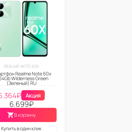
REALME NOTE 60X
ртфон Realme Note 60x
64Gb Wilderness Green
(Зеленый) RU
6.364
₽
Акция
6.699
₽
В корзину
Купить в один клик