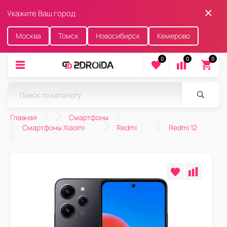
Укажите Ваш город
Москва
Томск
Новосибирск
Кемерово
0
0
0
Главная
Смартфоны
Смартфоны Xiaomi
Redmi
Redmi 12