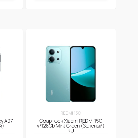
REDMI 15C
y A07
Смартфон Xiaomi REDMI 15C
й)
4/128Gb Mint Green (Зеленый)
RU