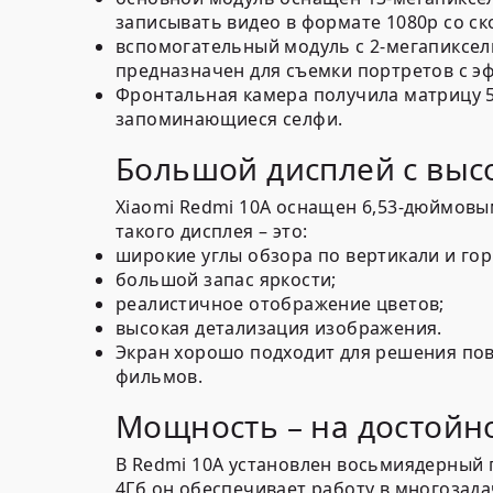
записывать видео в формате 1080p со ск
вспомогательный модуль с 2-мегапиксел
предназначен для съемки портретов с э
Фронтальная камера получила матрицу 5 
запоминающиеся селфи.
Большой дисплей с вы
Xiaomi Redmi 10A оснащен 6,53-дюймовы
такого дисплея – это:
широкие углы обзора по вертикали и гор
большой запас яркости;
реалистичное отображение цветов;
высокая детализация изображения.
Экран хорошо подходит для решения пов
фильмов.
Мощность – на достойн
В Redmi 10A установлен восьмиядерный п
4Гб он обеспечивает работу в многозад