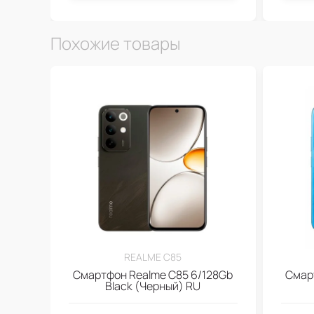
Похожие товары
REALME C85
Смартфон Realme C85 6/128Gb
Смар
Black (Черный) RU