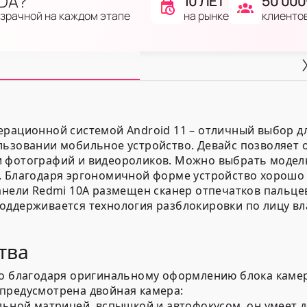
IDA?
10 ЛЕТ
50 000
на рынке
клиенто
озрачной на каждом этапе
ерационной системой Android 11 – отличный выбор д
льзовании мобильное устройство. Девайс позволяет о
 фотографий и видеороликов. Можно выбрать модель
. Благодаря эргономичной форме устройство хорошо 
панели Redmi 10A размещен сканер отпечатков пальце
оддерживается технология разблокировки по лицу в
тва
но благодаря оригинальному оформлению блока камер
предусмотрена двойная камера:
ьной матрицей, вспышкой и автофокусом, он умеет д