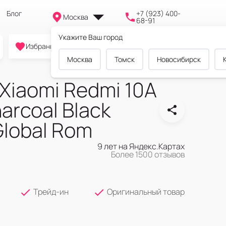
Блог
+7 (923) 400-
Москва
68-91
Укажите Ваш город
0
0
0
Избранное
Cравнение
Корзина
Москва
Томск
Новосибирск
Xiaomi Redmi 10A
arcoal Black
lobal Rom
9 лет на Яндекс.Картах
Более 1500 отзывов
Трейд-ин
Оригинальный товар