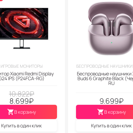
ИГРОВЫЕ МОНИТОРЫ
БЕСПРОВОДНЫЕ НАУШНИКИ 
тор Xiaomi Redmi Display
Беспроводные наушники 
G24 IPS (P24FCA-RG)
Buds 6 Graphite Black (Ч
RU
10.822
₽
8.699
₽
9.699
₽
В корзину
В корзину
Купить в один клик
Купить в один клик