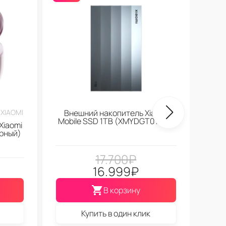
XIAOMI
Внешний накопитель Xiaomi
Mobile SSD 1TB (XMYDGT01QM)
Xiaomi
ерный)
17.700
₽
16.999
₽
В корзину
Купить в один клик