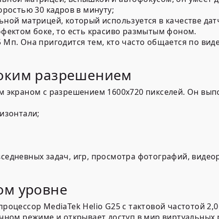
оростью 30 кадров в минуту;
ьной матрицей, который используется в качестве дат
ффектом боке, то есть красиво размытым фоном.
Мп. Она пригодится тем, кто часто общается по вид
соким разрешением
м экраном с разрешением 1600х720 пикселей. Он выпо
изонтали;
седневных задач, игр, просмотра фотографий, видео
ом уровне
роцессор MediaTek Helio G25 с тактовой частотой 2,0
ачном режиме и открывает доступ в мир виртуальных