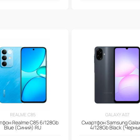
REALME C85
GALAXY A07
тфон Realme C85 6/128Gb
Смартфон Samsung Galax
Blue (Синий) RU
4/128Gb Black (Черны