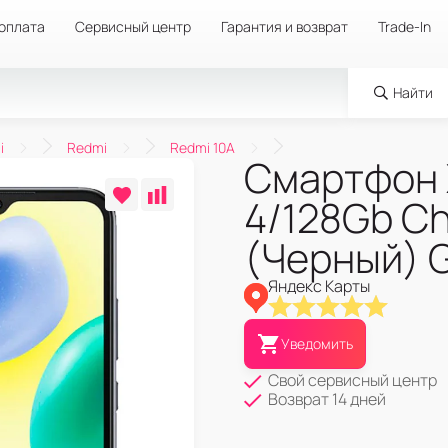
 оплата
Сервисный центр
Гарантия и возврат
Trade-In
Найти
i
Redmi
Redmi 10A
Смартфон 
4/128Gb Ch
(Черный) G
Яндекс Карты
Уведомить
Свой сервисный центр
Возврат 14 дней