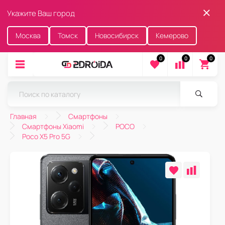
Укажите Ваш город
Москва
Томск
Новосибирск
Кемерово
0
0
0
Главная
Смартфоны
Смартфоны Xiaomi
POCO
Poco X5 Pro 5G