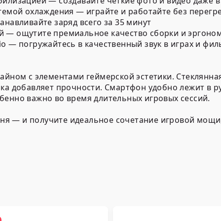
билизацией — создавайте четкие фото и видео даже 
стемой охлаждения — играйте и работайте без перегр
анавливайте заряд всего за 35 минут
й — ощутите премиальное качество сборки и эргоно
o — погружайтесь в качественный звук в играх и фил
зайном с элементами геймерской эстетики. Стеклянна
мка добавляет прочности. Смартфон удобно лежит в 
бенно важно во время длительных игровых сессий.
одня — и получите идеальное сочетание игровой мощи,