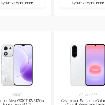
Купить в один клик
Купить в один клик
Y300T
GALAXY A37
фон Vivo Y300T 12/512Gb
Смартфон Samsung Galax
Blue (Синий) CN
8/128Gb Awesome Lave