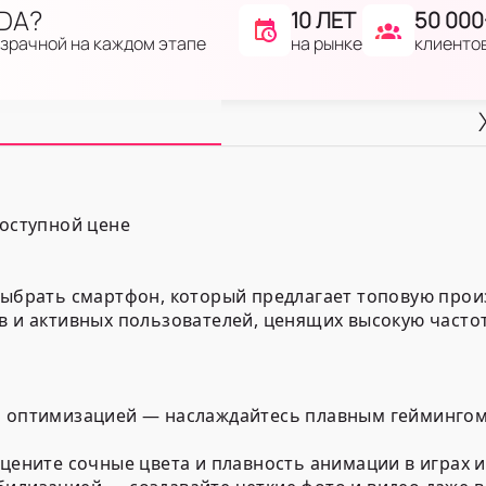
IDA?
10 ЛЕТ
50 000
на рынке
клиенто
озрачной на каждом этапе
доступной цене
 выбрать смартфон, который предлагает топовую прои
ов и активных пользователей, ценящих высокую част
ой оптимизацией — наслаждайтесь плавным гейминго
оцените сочные цвета и плавность анимации в играх 