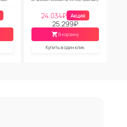
24.034
₽
Акция
25.299
₽
В корзину
Купить в один клик