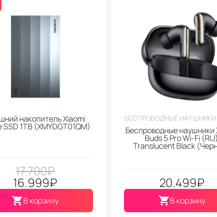
шний накопитель Xiaomi
БЕСПРОВОДНЫЕ НАУШНИКИ 
le SSD 1TB (XMYDGT01QM)
Беспроводные наушники 
Buds 5 Pro Wi-Fi (RU
Translucent Black (Чер
17.700
₽
16.999
₽
20.499
₽
В корзину
В корзину