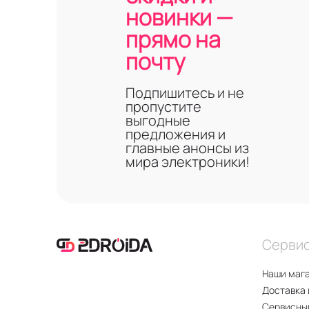
новинки —
прямо на
почту
Подпишитесь и не
пропустите
выгодные
предложения и
главные анонсы из
мира электроники!
Серви
Наши маг
Доставка 
Сервисны