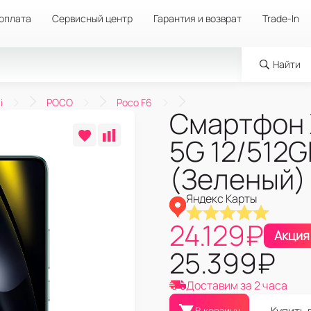
 оплата
Сервисный центр
Гарантия и возврат
Trade-In
Найти
i
POCO
Poco F6
Смартфон 
5G 12/512G
(Зеленый)
Яндекс Карты
24.129
₽
Акция
25.399
₽
Доставим за 2 часа
В корзину