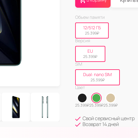
Купить 
Объем памяти
12/512 ГБ
25.399
₽
Версия
EU
25.399
₽
SIM
Dual: nano SIM
25.399
₽
Цвет
25.399
₽
25.399
₽
25.399
₽
Свой сервисный центр
Возврат 14 дней