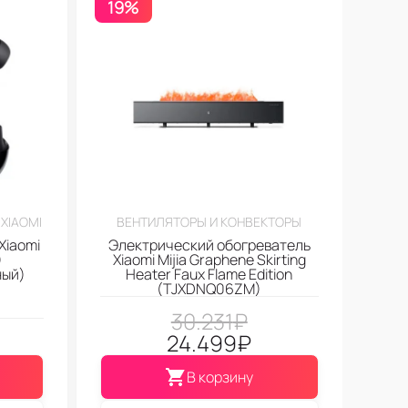
19%
XIAOMI
ВЕНТИЛЯТОРЫ И КОНВЕКТОРЫ
Xiaomi
Электрический обогреватель
)
Xiaomi Mijia Graphene Skirting
ный)
Heater Faux Flame Edition
(TJXDNQ06ZM)
30.231
₽
24.499
₽
В корзину