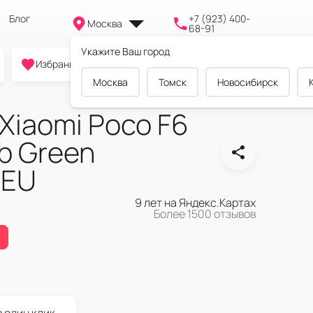
Блог
+7 (923) 400-
Москва
68-91
Укажите Ваш город
0
0
0
Избранное
Cравнение
Корзина
Москва
Томск
Новосибирск
Xiaomi Poco F6
b Green
 EU
9 лет на Яндекс.Картах
Более 1500 отзывов