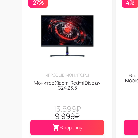
27%
4%
ИГРОВЫЕ МОНИТОРЫ
Вне
Mobi
Монитор Xiaomi Redmi Display
G24 23.8
13.699
₽
9.999
₽
В корзину