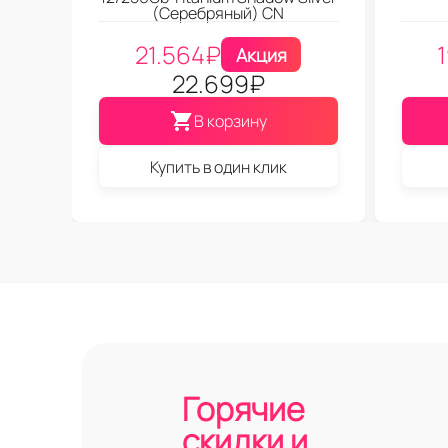
(Серебряный) CN
21.564
₽
Акция
22.699
₽
В корзину
Купить в один клик
Горячие
скидки и