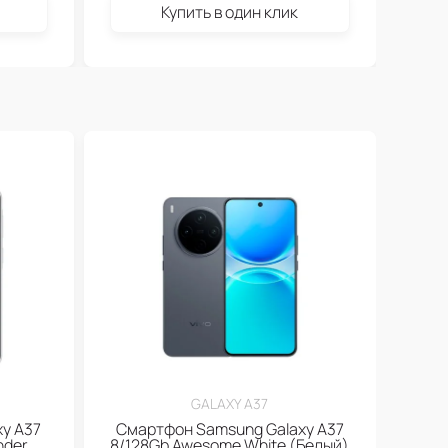
Купить в один клик
GALAXY A37
y A37
Смартфон Samsung Galaxy A37
nder
8/128Gb Awesome White (Белый)