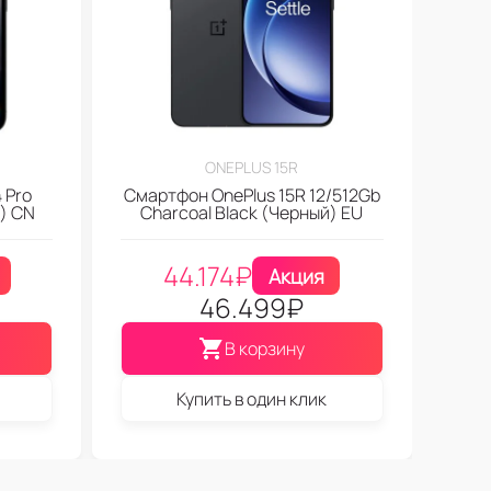
ONEPLUS 15R
 Pro
Смартфон OnePlus 15R 12/512Gb
) CN
Charcoal Black (Черный) EU
44.174
₽
Акция
46.499
₽
В корзину
Купить в один клик