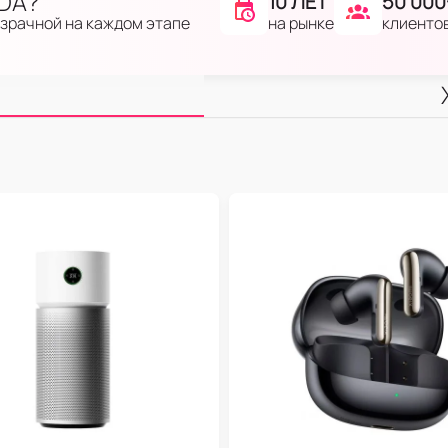
IDA?
10 ЛЕТ
50 000
на рынке
клиенто
озрачной на каждом этапе