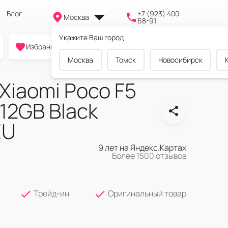
Блог
+7 (923) 400-
Москва
68-91
Укажите Ваш город
0
0
0
Избранное
Cравнение
Корзина
Москва
Томск
Новосибирск
Xiaomi Poco F5
512GB Black
EU
9 лет на Яндекс.Картах
Более 1500 отзывов
Трейд-ин
Оригинальный товар