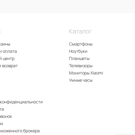
с
Каталог
азины
Смартфоны
и оплата
Ноутбуки
й центр
Планшеты
и возврат
Телевизоры
Мониторы Xiaomi
Умные часы
 конфиденциальности
та
звонок
ии
аможенного брокера