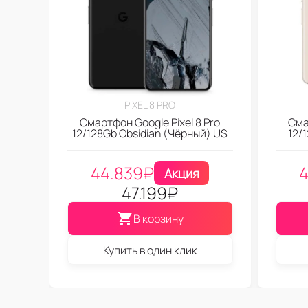
PIXEL 8 PRO
Смартфон Google Pixel 8 Pro
Сма
12/128Gb Obsidian (Чёрный) US
12/
44.839
₽
4
Акция
47.199
₽
В корзину
Купить в один клик