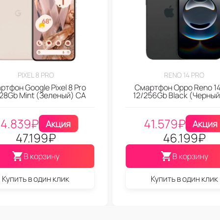
PIXEL 8 PRO
RENO 14 PRO
ртфон Google Pixel 8 Pro
Смартфон Oppo Reno 14
128Gb Mint (Зеленый) CA
12/256Gb Black (Черный
4.839
₽
41.579
₽
Акция
Акция
47.199
₽
46.199
₽
В корзину
В корзину
Купить в один клик
Купить в один клик