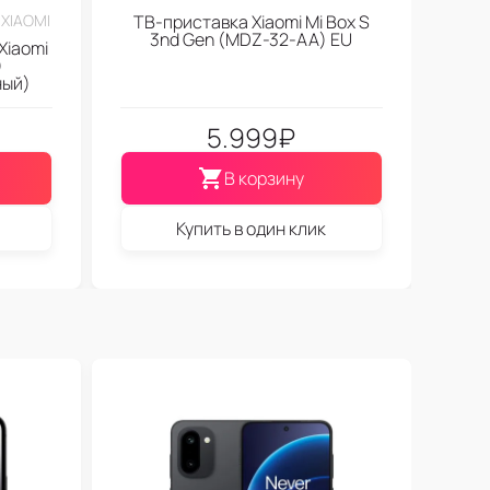
XIAOMI
ТВ-приставка Xiaomi Mi Box S
3nd Gen (МDZ-32-АА) EU
Xiaomi
)
ный)
5.999
₽
В корзину
Купить в один клик