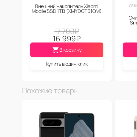
Внешний накопитель Xiaomi
ОЧИ
Mobile SSD 1TB (XMYDGT01QM)
Очи
Sma
17.700
₽
16.999
₽
В корзину
Купить в один клик
Похожие товары