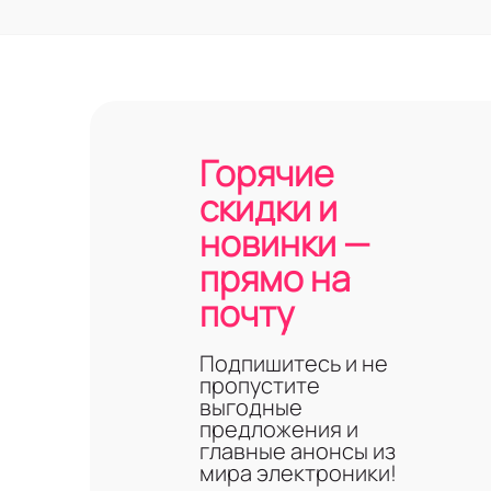
Горячие
скидки и
новинки —
прямо на
почту
Подпишитесь и не
пропустите
выгодные
предложения и
главные анонсы из
мира электроники!