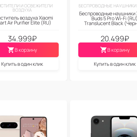
СТИТЕЛИ И ОСВЕЖИТЕЛИ
БЕСПРОВОДНЫЕ НАУШНИКИ 
ВОЗДУХА
Беспроводные наушники 
ститель воздуха Xiaomi
Buds 5 Pro Wi-Fi (RU
rt Air Purifier Elite (RU)
Translucent Black (Чер
34.999
₽
20.499
₽
В корзину
В корзину
Купить в один клик
Купить в один клик