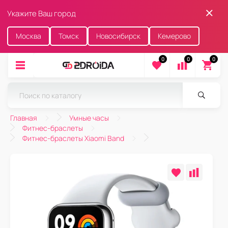
Укажите Ваш город
Москва
Томск
Новосибирск
Кемерово
0
0
0
Главная
Умные часы
Фитнес-браслеты
Фитнес-браслеты Xiaomi Band