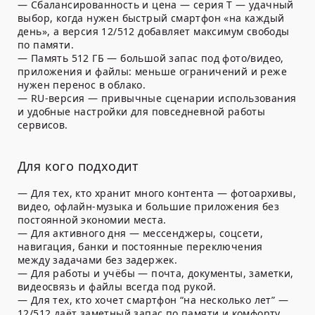
—
Сбалансированность и цена
— серия T — удачный
выбор, когда нужен быстрый смартфон «на каждый
день», а версия 12/512 добавляет максимум свободы
по памяти.
—
Память 512 ГБ
— большой запас под фото/видео,
приложения и файлы: меньше ограничений и реже
нужен перенос в облако.
—
RU-версия
— привычные сценарии использования
и удобные настройки для повседневной работы
сервисов.
Для кого подходит
—
Для тех, кто хранит много контента
— фотоархивы,
видео, офлайн-музыка и большие приложения без
постоянной экономии места.
—
Для активного дня
— мессенджеры, соцсети,
навигация, банки и постоянные переключения
между задачами без задержек.
—
Для работы и учёбы
— почта, документы, заметки,
видеосвязь и файлы всегда под рукой.
—
Для тех, кто хочет смартфон “на несколько лет”
—
12/512 даёт заметный запас по памяти и комфорту,