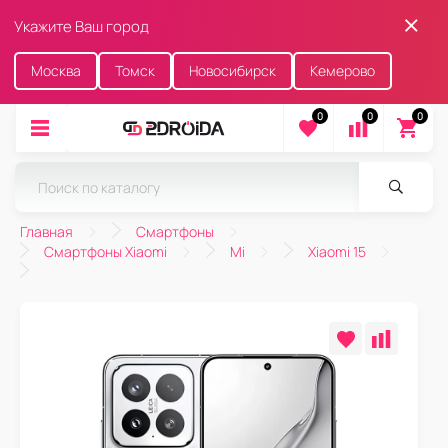
Укажите Ваш город
Москва
Томск
Новосибирск
Кемерово
0
0
0
Главная
Смартфоны
Смартфоны Xiaomi
Mi
Xiaomi 15