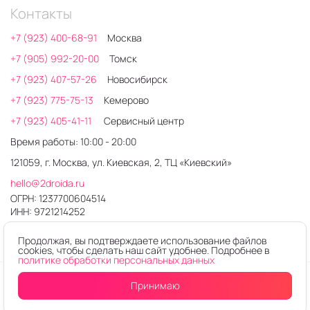
Контакты
+7 (923) 400-68-91
Москва
+7 (905) 992-20-00
Томск
+7 (923) 407-57-26
Новосибирск
+7 (923) 775-75-13
Кемерово
+7 (923) 405-41-11
Сервисный центр
Время работы: 10:00 - 20:00
121059, г. Москва, ул. Киевская, 2, ТЦ «Киевский»
hello@2droida.ru
ОГРН: 1237700604514
ИНН: 9721214252
Продолжая, вы подтверждаете использование файлов
cookies, чтобы сделать наш сайт удобнее. Подробнее в
политике обработки персональных данных
© 2026. Любое использование контента без письменного
Принимаю
Уведомить
о поступлении
разрешения запрещено
Интернет-магазин электроники 2DROIDA