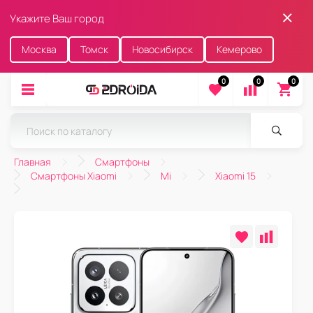
Укажите Ваш город
Москва
Томск
Новосибирск
Кемерово
0
0
0
Главная
Смартфоны
Смартфоны Xiaomi
Mi
Xiaomi 15