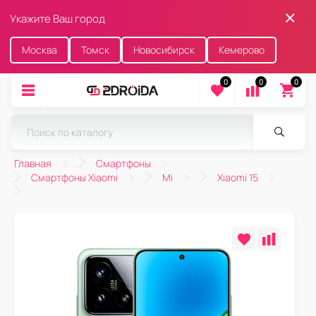
Укажите Ваш город
Москва
Томск
Новосибирск
Кемерово
0
0
0
Главная
Смартфоны
Смартфоны Xiaomi
Mi
Xiaomi 15