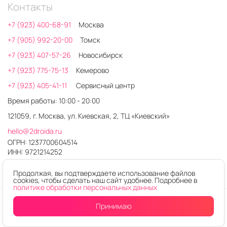
Контакты
+7 (923) 400-68-91
Москва
+7 (905) 992-20-00
Томск
+7 (923) 407-57-26
Новосибирск
+7 (923) 775-75-13
Кемерово
+7 (923) 405-41-11
Сервисный центр
Время работы: 10:00 - 20:00
121059, г. Москва, ул. Киевская, 2, ТЦ «Киевский»
hello@2droida.ru
ОГРН: 1237700604514
ИНН: 9721214252
Продолжая, вы подтверждаете использование файлов
cookies, чтобы сделать наш сайт удобнее. Подробнее в
политике обработки персональных данных
© 2026. Любое использование контента без письменного
Принимаю
Уведомить
о поступлении
разрешения запрещено
Интернет-магазин электроники 2DROIDA