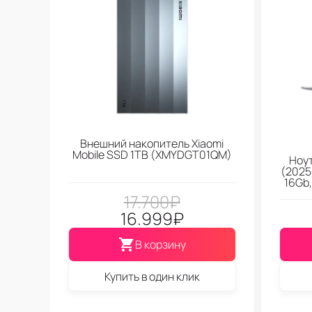
Внешний накопитель Xiaomi
Mobile SSD 1TB (XMYDGT01QM)
Ноут
(2025)
16Gb
17.700
₽
16.999
₽
В корзину
Купить в один клик