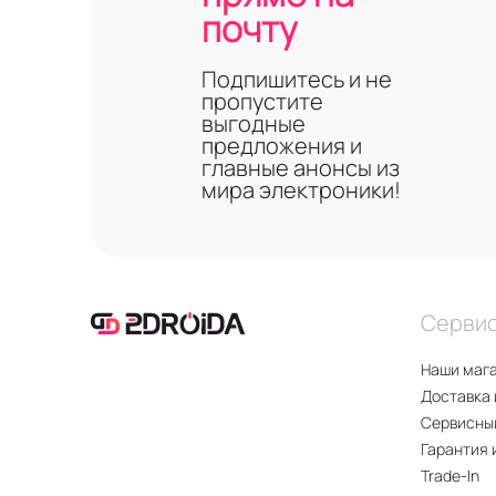
почту
Подпишитесь и не
пропустите
выгодные
предложения и
главные анонсы из
мира электроники!
Серви
Наши маг
Доставка 
Сервисны
Гарантия 
Trade-In