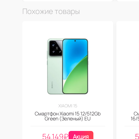
Похожие товары
XIAOMI 15
Смартфон Xiaomi 15 12/512Gb
С
Green (Зеленый) EU
16/
54.149
₽
5
Акция