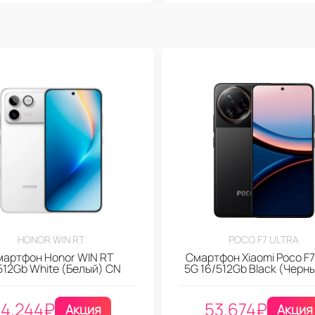
HONOR WIN RT
POCO F7 ULTRA
мартфон Honor WIN RT
Смартфон Xiaomi Poco F7 
512Gb White (Белый) CN
5G 16/512Gb Black (Черн
4.244
₽
53.674
₽
Акция
Акция