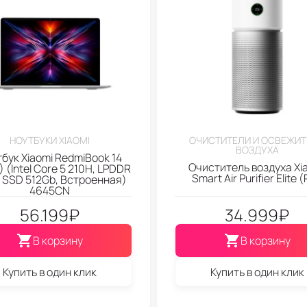
НОУТБУКИ XIAOMI
ОЧИСТИТЕЛИ И ОСВЕЖИ
ВОЗДУХА
бук Xiaomi RedmiBook 14
Очиститель воздуха Xi
 (Intel Core 5 210H, LPDDR
Smart Air Purifier Elite 
, SSD 512Gb, Встроенная)
4645CN
56.199
₽
34.999
₽
В корзину
В корзину
Купить в один клик
Купить в один клик