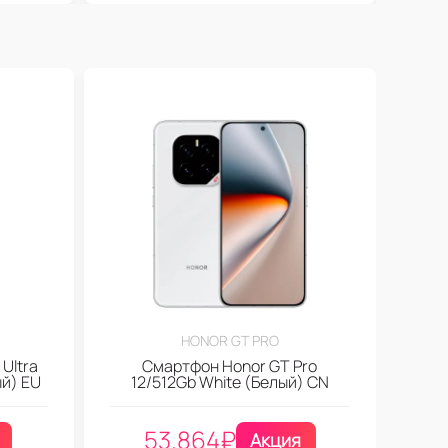
HONOR GT PRO
Ultra
Смартфон Honor GT Pro
ый) EU
12/512Gb White (Белый) CN
53.864
₽
Акция