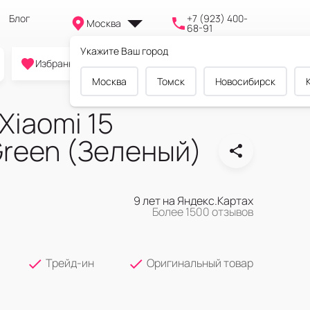
Блог
+7 (923) 400-
Москва
68-91
Укажите Ваш город
0
0
0
Избранное
Cравнение
Корзина
Москва
Томск
Новосибирск
Xiaomi 15
Green (Зеленый)
9 лет на Яндекс.Картах
Более 1500 отзывов
Трейд-ин
Оригинальный товар