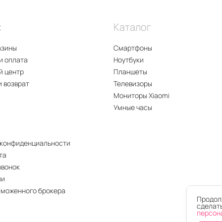
с
Каталог
азины
Смартфоны
и оплата
Ноутбуки
й центр
Планшеты
и возврат
Телевизоры
Мониторы Xiaomi
Умные часы
 конфиденциальности
та
звонок
ии
аможенного брокера
Продолж
сделать
персон