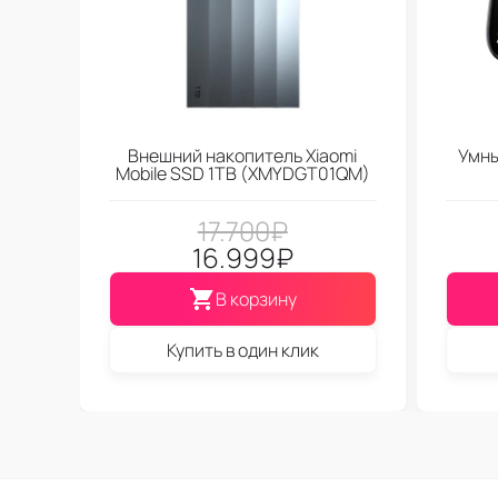
Внешний накопитель Xiaomi
Умны
Mobile SSD 1TB (XMYDGT01QM)
17.700
₽
16.999
₽
В корзину
Купить в один клик