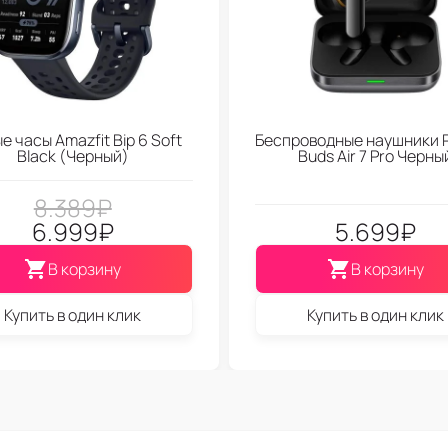
е часы Amazfit Bip 6 Soft
Беспроводные наушники 
Black (Черный)
Buds Air 7 Pro Черны
8.389
₽
6.999
₽
5.699
₽
В корзину
В корзину
Купить в один клик
Купить в один клик