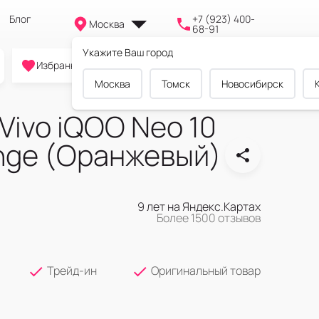
Блог
+7 (923) 400-
Москва
68-91
Укажите Ваш город
0
0
0
Избранное
Cравнение
Корзина
Москва
Томск
Новосибирск
ivo iQOO Neo 10
ange (Оранжевый)
9 лет на Яндекс.Картах
Более 1500 отзывов
Трейд-ин
Оригинальный товар