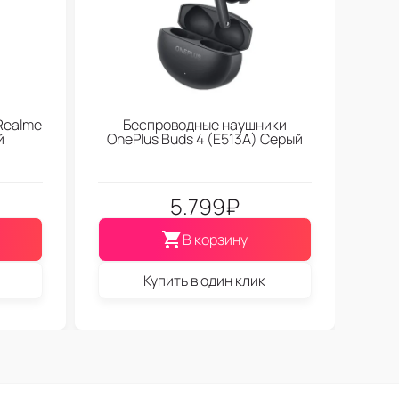
Realme
Беспроводные наушники
й
OnePlus Buds 4 (E513A) Серый
5.799
₽
В корзину
Купить в один клик