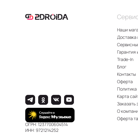
Серви
Наши маг
Доставка 
Сервисны
Гарантия 
Trade-In
Блог
Контакты
Оферта
Политика
Карта сай
Заказать 
О компан
Оферта т
ОГРН: 1237700604514
ИНН: 9721214252