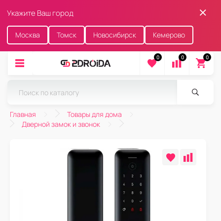
Укажите Ваш город
Москва
Томск
Новосибирск
Кемерово
0
0
0
Главная
Товары для дома
Дверной замок и звонок