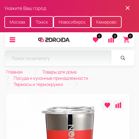
Укажите Ваш город
Москва
Томск
Новосибирск
Кемерово
0
0
0
Главная
Товары для дома
Посуда и кухонные принадлежности
Термосы и термокружки