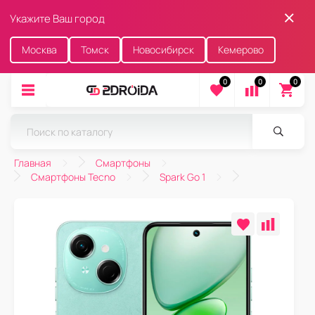
Укажите Ваш город
Москва
Томск
Новосибирск
Кемерово
0
0
0
Главная
Смартфоны
Смартфоны Tecno
Spark Go 1