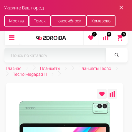
Укажите Ваш город
Москва
Томск
Новосибирск
Кемерово
0
0
0
Главная
Планшеты
Планшеты Tecno
Tecno Megapad 11