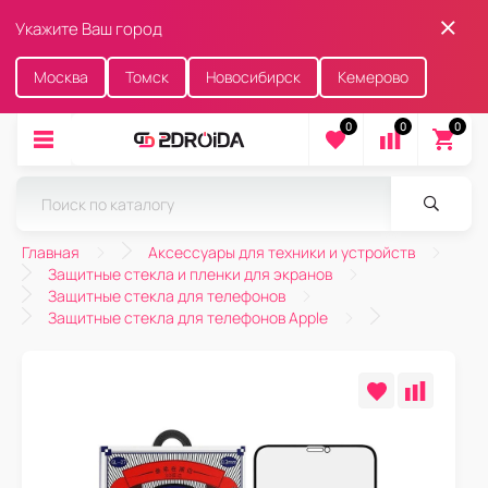
Укажите Ваш город
Москва
Томск
Новосибирск
Кемерово
0
0
0
Главная
Аксессуары для техники и устройств
Защитные стекла и пленки для экранов
Защитные стекла для телефонов
Защитные стекла для телефонов Apple