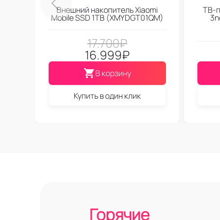
Внешний накопитель Xiaomi
ТВ-п
Mobile SSD 1TB (XMYDGT01QM)
3n
17.700
₽
16.999
₽
В корзину
Купить в один клик
Горячие