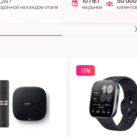
IDA?
10 ЛЕТ
50 000
на рынке
клиенто
озрачной на каждом этапе
17%