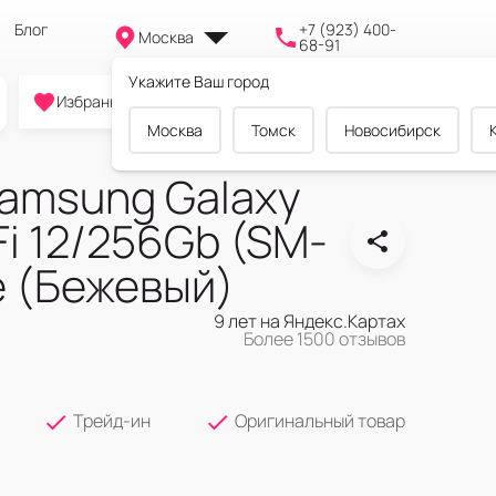
Блог
+7 (923) 400-
Москва
68-91
Укажите Ваш город
0
0
0
Избранное
Cравнение
Корзина
Москва
Томск
Новосибирск
amsung Galaxy
Fi 12/256Gb (SM-
e (Бежевый)
9 лет на Яндекс.Картах
Более 1500 отзывов
Трейд-ин
Оригинальный товар