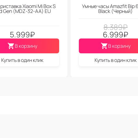
риставка Xiaomi Mi Box S
Умные часы Amazfit Bip 6
d Gen (МDZ-32-АА) EU
Black (Черный)
8.389
₽
5.999
₽
6.999
₽
В корзину
В корзину
Купить в один клик
Купить в один клик