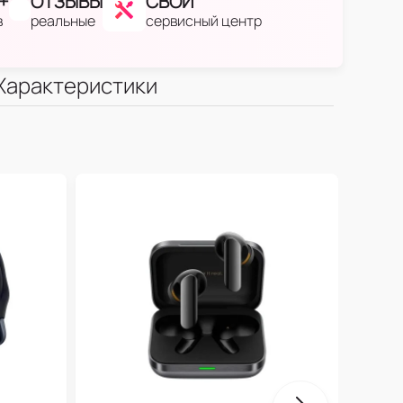
+
ОТЗЫВЫ
СВОЙ
в
реальные
сервисный центр
Характеристики
One