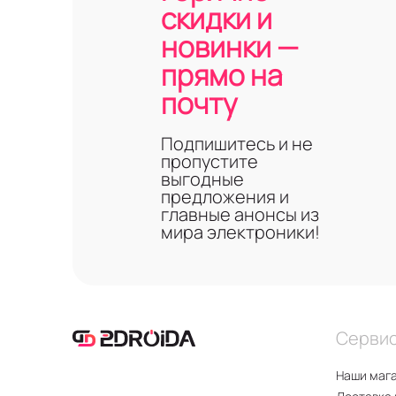
скидки и
новинки —
прямо на
почту
Подпишитесь и не
пропустите
выгодные
предложения и
главные анонсы из
мира электроники!
Серви
Наши маг