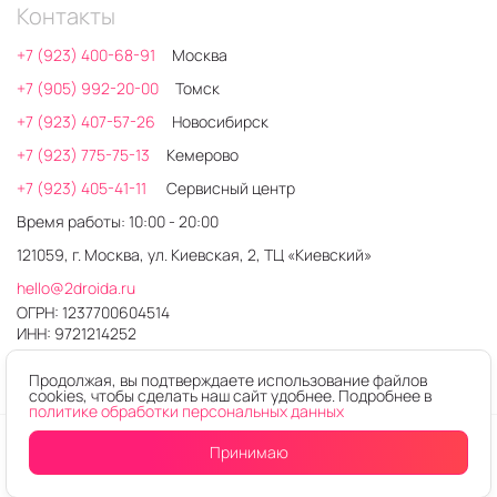
Контакты
+7 (923) 400-68-91
Москва
+7 (905) 992-20-00
Томск
+7 (923) 407-57-26
Новосибирск
+7 (923) 775-75-13
Кемерово
+7 (923) 405-41-11
Сервисный центр
Время работы: 10:00 - 20:00
121059, г. Москва, ул. Киевская, 2, ТЦ «Киевский»
hello@2droida.ru
ОГРН: 1237700604514
ИНН: 9721214252
Продолжая, вы подтверждаете использование файлов
cookies, чтобы сделать наш сайт удобнее. Подробнее в
политике обработки персональных данных
© 2026. Любое использование контента без письменного
Принимаю
Купить в один клик
В корзину
разрешения запрещено
Интернет-магазин электроники 2DROIDA