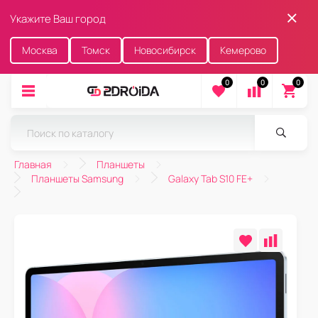
Укажите Ваш город
Москва
Томск
Новосибирск
Кемерово
0
0
0
Главная
Планшеты
Планшеты Samsung
Galaxy Tab S10 FE+