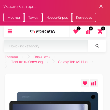
Укажите Ваш город
Москва
Томск
Новосибирск
Кемерово
0
0
0
Главная
Планшеты
Планшеты Samsung
Galaxy Tab A9 Plus