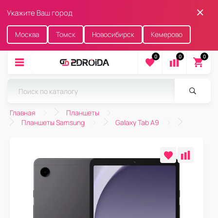
Укажите Ваш город
Москва
Томск
Новосибирск
Кемерово
0
0
0
Главная
Планшеты
Планшеты Samsung
Galaxy Tab A9