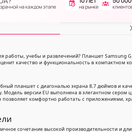
IDA?
10 ЛЕТ
50 000
на рынке
клиенто
озрачной на каждом этапе
 работы, учебы и развлечений? Планшет Samsung Gala
 ценит качество и функциональность в компактном ко
обный планшет с диагональю экрана 8.7 дюймов и кач
 Модель версии EU выполнена в элегантном сером цв
то позволяет комфортно работать с приложениями, хр
ели
тличное сочетание высокой производительности и дл