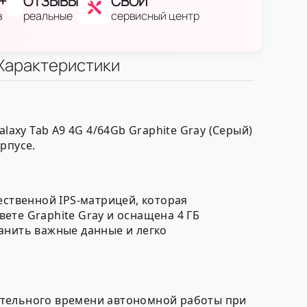
+
ОТЗЫВЫ
СВОЙ
в
реальные
сервисный центр
Характеристики
xy Tab A9 4G 4/64Gb Graphite Gray (Серый)
рпусе.
ественной IPS-матрицей, которая
ете Graphite Gray и оснащена 4 ГБ
анить важные данные и легко
ительного времени автономной работы при