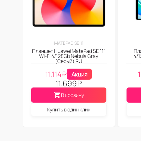
MATEPAD SE 11
Планшет Huawei MatePad SE 11"
Пл
Wi-Fi 4/128Gb Nebula Gray
4/
(Серый) RU
11.114
₽
Акция
11.699
₽
В корзину
Купить в один клик