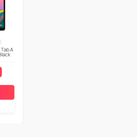
)
 Tab A
Black