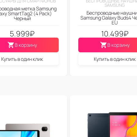
ССУАРЫ ДЛЯ СМАРТФОНОВ
БЕСПРОВОДНЫЕ НАУШН
SAMSUNG
роводная метка Samsung
Беспроводные наушн
axy SmartTag2 (4 Pack)
Samsung Galaxy Buds4 Ч
Черный
EU
5.999
₽
10.499
₽
В корзину
В корзину
Купить в один клик
Купить в один клик