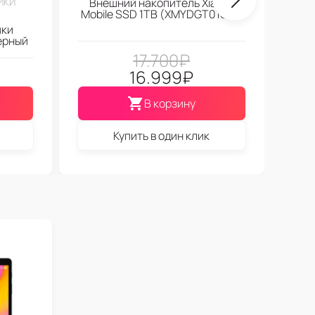
ИКИ
Внешний накопитель Xiaomi
Mobile SSD 1TB (XMYDGT01QM)
ики
ерный
17.700
₽
16.999
₽
В корзину
Купить в один клик