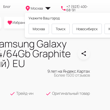
Блог
+7 (923) 400-
Москва
68-91
Укажите Ваш город
0
0
0
Избранное
Cравнение
Корзина
Москва
Томск
Новосибирск
amsung Galaxy
4/64Gb Graphite
й) EU
9 лет на Яндекс.Картах
Более 1500 отзывов
Трейд-ин
Оригинальный товар