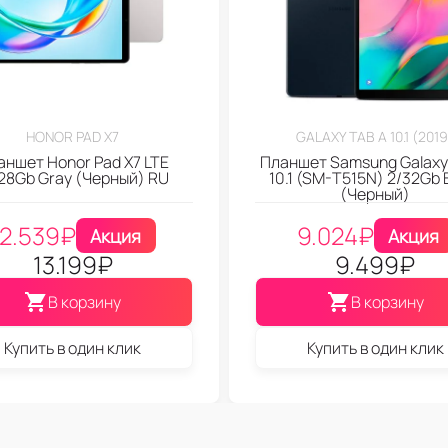
HONOR PAD X7
GALAXY TAB A 10.1 (2019
аншет Honor Pad X7 LTE
Планшет Samsung Galaxy
128Gb Gray (Черный) RU
10.1 (SM-T515N) 2/32Gb 
(Черный)
12.539
₽
9.024
₽
Акция
Акция
13.199
₽
9.499
₽
В корзину
В корзину
Купить в один клик
Купить в один клик