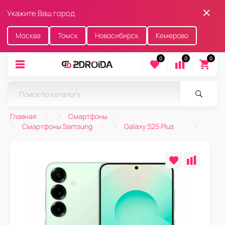
Укажите Ваш город
Москва
Томск
Новосибирск
Кемерово
0
0
0
Главная
Смартфоны
Смартфоны Samsung
Galaxy S25 Plus