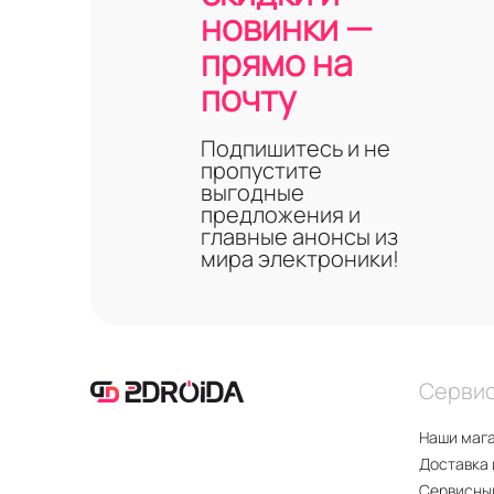
новинки —
прямо на
почту
Подпишитесь и не
пропустите
выгодные
предложения и
главные анонсы из
мира электроники!
Серви
Наши маг
Доставка 
Сервисны