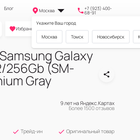
Блог
+7 (923) 400-
Москва
68-91
Укажите Ваш город
0
0
0
Избранное
Cравнение
Корзина
Москва
Томск
Новосибирск
Samsung Galaxy
12/256Gb (SM-
nium Gray
9 лет на Яндекс.Картах
Более 1500 отзывов
Трейд-ин
Оригинальный товар