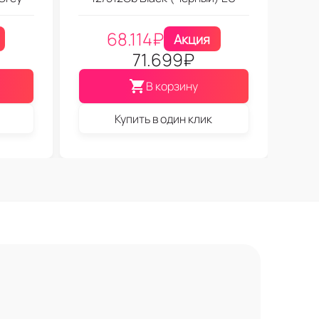
68.114
₽
Акция
71.699
₽
В корзину
Купить в один клик