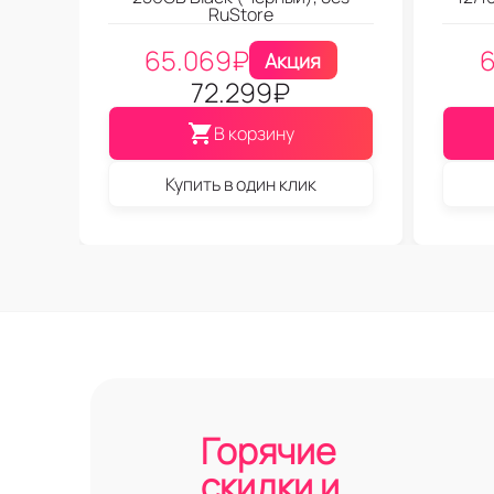
RuStore
65.069
₽
6
Акция
72.299
₽
В корзину
Купить в один клик
Горячие
скидки и