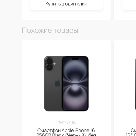
Купить в один клик
Похожие товары
IPHONE 16
Смартфон Apple iPhone 16
См
256GB Black (Черный), без
12/1