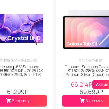
ТЕЛЕВИЗОРЫ SAMSUNG
GALAXY TAB S11
елевизор 65" Samsung
Планшет Samsung Galax
5U8000FUXRU 2025 (4K
S11 5G 12/128Gb (SM-X
 3840x2160, Smart TV)
Platinum Silver (Серебр
66.214
₽
Акция
61.299
₽
69.699
₽
В корзину
В корзину