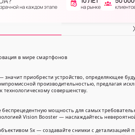
IDA?
10 ЛЕТ
50 000
на рынке
клиенто
озрачной на каждом этапе
новация в мире смартфонов
A — значит приобрести устройство, определяющее бу
омпромиссной производительностью, предлагая иск
 к технологическому совершенству.
 беспрецедентную мощность для самых требовательн
нологией Vision Booster — наслаждайтесь невероятно
бъективом 5x — создавайте снимки с детализацией п