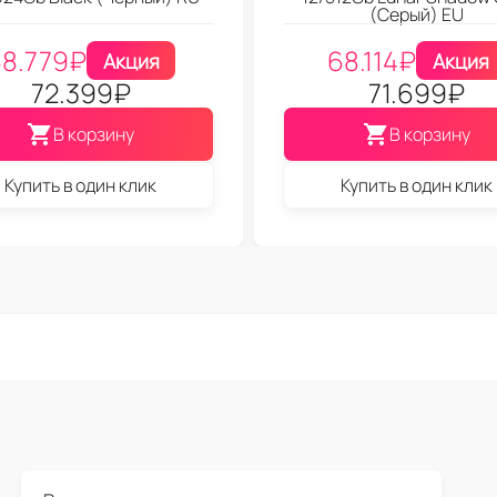
(Серый) EU
8.779
₽
68.114
₽
Акция
Акция
72.399
₽
71.699
₽
В корзину
В корзину
Купить в один клик
Купить в один клик