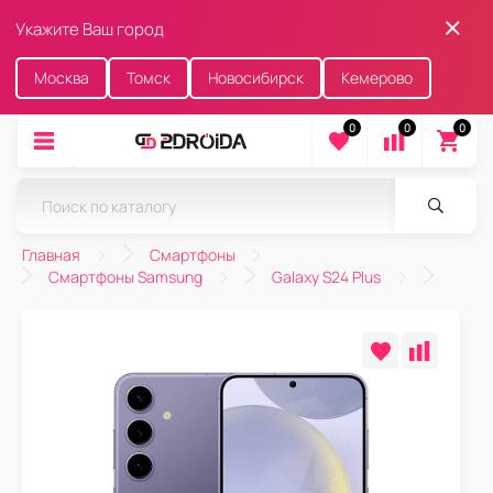
Укажите Ваш город
Москва
Томск
Новосибирск
Кемерово
0
0
0
Главная
Смартфоны
Смартфоны Samsung
Galaxy S24 Plus