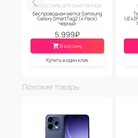
АКСЕССУАРЫ ДЛЯ СМАРТФОНОВ
Беспроводная метка Samsung
Т
Galaxy SmartTag2 (4 Pack)
UE43F
Черный
5.999
₽
В корзину
Купить в один клик
Похожие товары