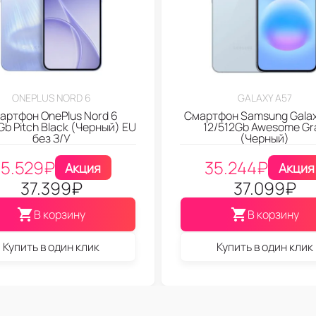
ONEPLUS NORD 6
GALAXY A57
артфон OnePlus Nord 6
Смартфон Samsung Galax
b Pitch Black (Черный) EU
12/512Gb Awesome Gr
без З/У
(Черный)
35.529
₽
35.244
₽
Акция
Акция
37.399
₽
37.099
₽
В корзину
В корзину
Купить в один клик
Купить в один клик