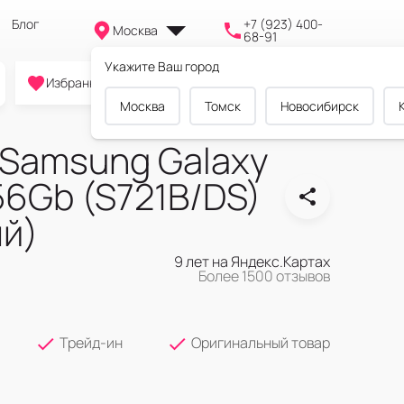
Блог
+7 (923) 400-
Москва
68-91
Укажите Ваш город
0
0
0
Избранное
Cравнение
Корзина
Москва
Томск
Новосибирск
Samsung Galaxy
56Gb (S721B/DS)
ый)
9 лет на Яндекс.Картах
Более 1500 отзывов
Трейд-ин
Оригинальный товар