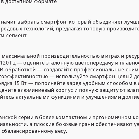
 в доступном формате
 значит выбрать смартфон, который объединяет лучш
передовых технологий, предлагая топовую производи
м-сегмент.
ь максимальной производительностью в играх и рес
 120 Гц — оцените эталонную цветопередачу и плавн
ИИ-обработкой — создавайте профессиональные сним
ргоэффективностью — используйте смартфон целый де
рядка 15 Вт — пополняйте заряд удобным способом в
ените алюминиевый корпус и полную защиту от влаг
йтесь актуальными функциями и улучшениями долгие
манской серии в более компактном и эргономичном к
альности, а плоские боковые грани обеспечивают ув
 сбалансированному весу.