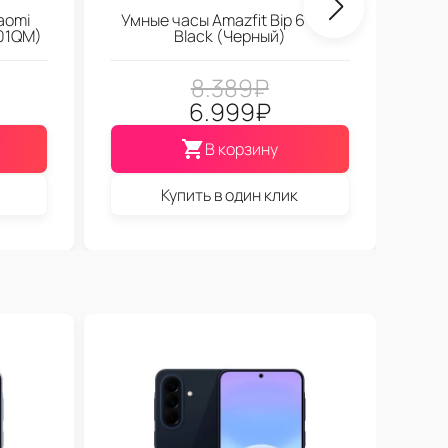
aomi
Умные часы Amazfit Bip 6 Soft
01QM)
Black (Черный)
8.389
₽
6.999
₽
В корзину
Купить в один клик