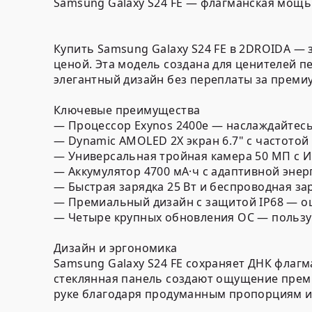
Samsung Galaxy S24 FE — флагманская мощь
Купить Samsung Galaxy S24 FE в 2DROIDA —
ценой. Эта модель создана для ценителей 
элегантный дизайн без переплаты за премиу
Ключевые преимущества
— Процессор Exynos 2400e — наслаждайтес
— Dynamic AMOLED 2X экран 6.7" с частотой
— Универсальная тройная камера 50 МП с 
— Аккумулятор 4700 мА·ч с адаптивной эне
— Быстрая зарядка 25 Вт и беспроводная за
— Премиальный дизайн с защитой IP68 — оц
— Четыре крупных обновления ОС — пользу
Дизайн и эргономика
Samsung Galaxy S24 FE сохраняет ДНК флаг
стеклянная панель создают ощущение преми
руке благодаря продуманным пропорциям и