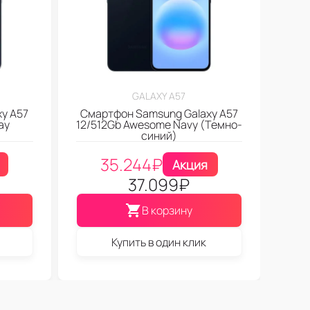
GALAXY A57
y A57
Смартфон Samsung Galaxy A57
ay
12/512Gb Awesome Navy (Темно-
синий)
35.244
₽
Акция
37.099
₽
В корзину
Купить в один клик