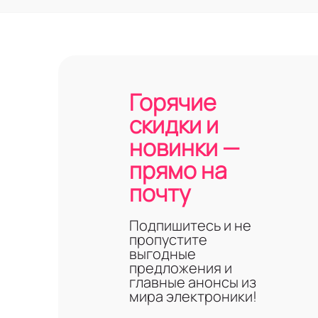
Горячие
скидки и
новинки —
прямо на
почту
Подпишитесь и не
пропустите
выгодные
предложения и
главные анонсы из
мира электроники!