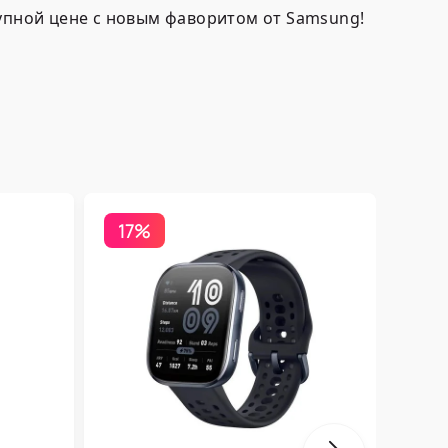
тупной цене с новым фаворитом от Samsung!
17%
Бесп