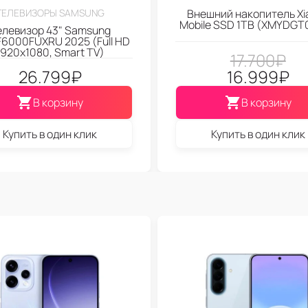
ТЕЛЕВИЗОРЫ SAMSUNG
Внешний накопитель Xi
Mobile SSD 1TB (XMYDGT
елевизор 43" Samsung
6000FUXRU 2025 (Full HD
1920x1080, Smart TV)
17.700
₽
26.799
₽
16.999
₽
В корзину
В корзину
Купить в один клик
Купить в один клик