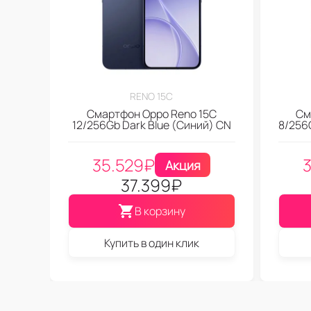
RENO 15C
Смартфон Oppo Reno 15C
См
12/256Gb Dark Blue (Синий) CN
8/256G
35.529
₽
Акция
37.399
₽
В корзину
Купить в один клик