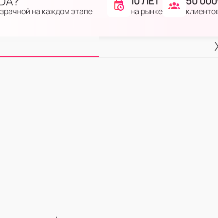
IDA?
10 ЛЕТ
50 000
на рынке
клиенто
озрачной на каждом этапе