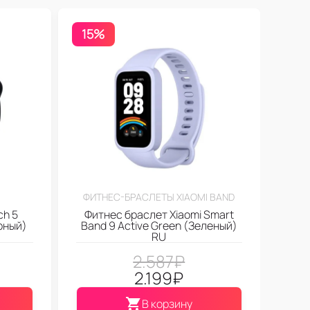
15%
ФИТНЕС-БРАСЛЕТЫ XIAOMI BAND
ch 5
Фитнес браслет Xiaomi Smart
ерный)
Band 9 Active Green (Зеленый)
RU
2.587
₽
2.199
₽
В корзину