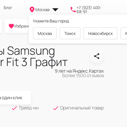
Блог
+7 (923) 400-
Москва
68-91
Укажите Ваш город
0
0
0
Избранное
Cравнение
Корзина
Москва
Томск
Новосибирск
ы Samsung
 Fit 3 Графит
9 лет на Яндекс.Картах
Более 1500 отзывов
в один клик
Трейд-ин
Оригинальный товар