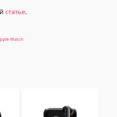
ей
статье
.
pple Watch
One