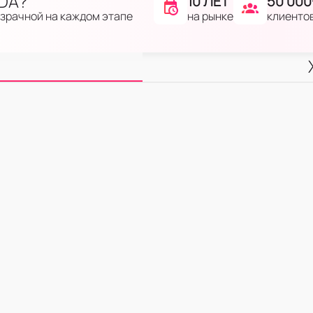
IDA?
10 ЛЕТ
50 000
на рынке
клиенто
озрачной на каждом этапе