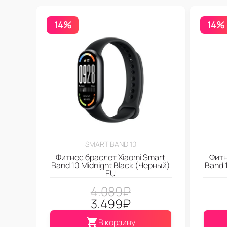
14%
14%
SMART BAND 10
Фитнес браслет Xiaomi Smart
Фитн
Band 10 Midnight Black (Черный)
Band 1
EU
4.089
₽
3.499
₽
В корзину