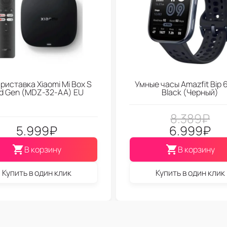
риставка Xiaomi Mi Box S
Умные часы Amazfit Bip 6
d Gen (МDZ-32-АА) EU
Black (Черный)
8.389
₽
5.999
₽
6.999
₽
В корзину
В корзину
Купить в один клик
Купить в один клик