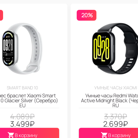
20%
SMART BAND 10
УМНЫЕ ЧАСЫ XIAOMI
ес браслет Xiaomi Smart
Умные часы Redmi Wat
0 Glacier Silver (Серебро)
Active Midnight Black (Ч
EU
RU
4.089
₽
3.370
₽
3.499
₽
2.699
₽
В корзину
В корзину