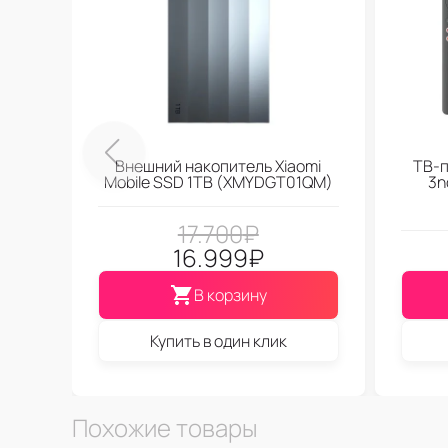
Внешний накопитель Xiaomi
ТВ-п
Mobile SSD 1TB (XMYDGT01QM)
3n
17.700
₽
16.999
₽
В корзину
Купить в один клик
Похожие товары