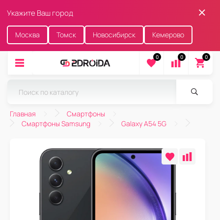
Укажите Ваш город
Москва
Томск
Новосибирск
Кемерово
0
0
0
Главная
Смартфоны
Смартфоны Samsung
Galaxy A54 5G