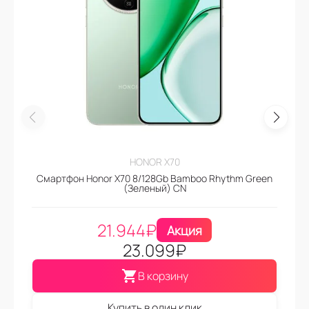
HONOR X70
Смартфон Honor X70 8/128Gb Bamboo Rhythm Green
(Зеленый) CN
21.944
₽
Акция
23.099
₽
В корзину
Купить в один клик