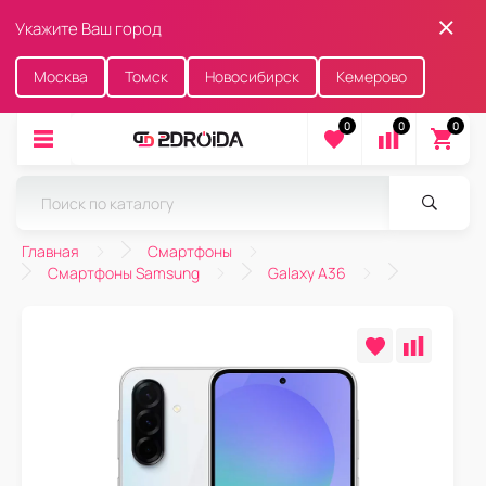
Укажите Ваш город
Москва
Томск
Новосибирск
Кемерово
0
0
0
Главная
Смартфоны
Смартфоны Samsung
Galaxy A36