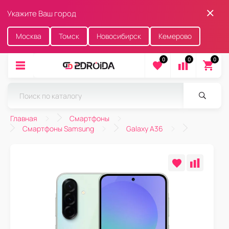
Укажите Ваш город
Москва
Томск
Новосибирск
Кемерово
0
0
0
Главная
Смартфоны
Смартфоны Samsung
Galaxy A36