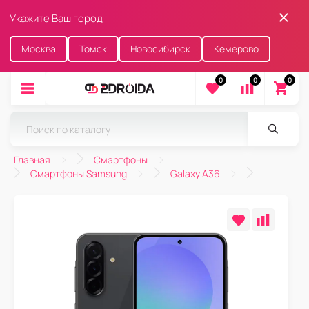
Укажите Ваш город
Москва
Томск
Новосибирск
Кемерово
0
0
0
Главная
Смартфоны
Смартфоны Samsung
Galaxy A36