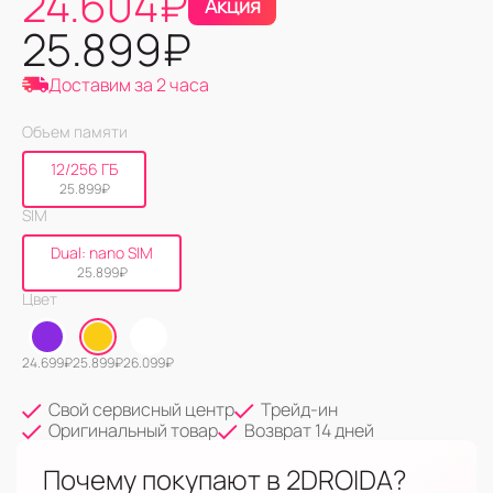
24.604
₽
Акция
25.899
₽
Доставим за 2 часа
Объем памяти
12/256 ГБ
25.899
₽
SIM
Dual: nano SIM
25.899
₽
Цвет
24.699
₽
25.899
₽
26.099
₽
Свой сервисный центр
Трейд-ин
Оригинальный товар
Возврат 14 дней
Почему покупают в 2DROIDA?