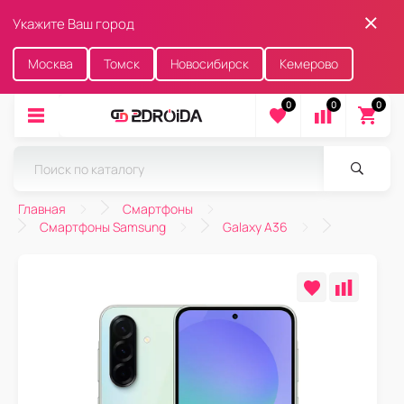
Укажите Ваш город
Москва
Томск
Новосибирск
Кемерово
0
0
0
Главная
Смартфоны
Смартфоны Samsung
Galaxy A36