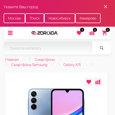
Укажите Ваш город
Москва
Томск
Новосибирск
Кемерово
0
0
0
Главная
Смартфоны
Смартфоны Samsung
Galaxy A15