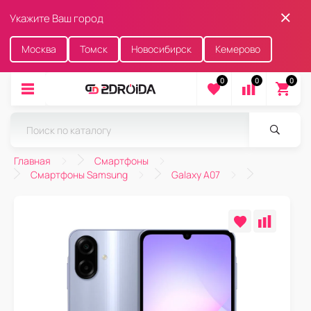
Укажите Ваш город
Москва
Томск
Новосибирск
Кемерово
0
0
0
Главная
Смартфоны
Смартфоны Samsung
Galaxy A07