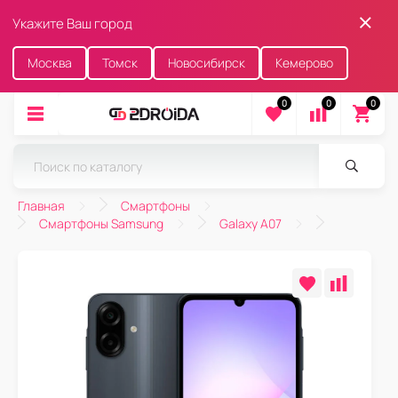
Укажите Ваш город
Москва
Томск
Новосибирск
Кемерово
0
0
0
Главная
Смартфоны
Смартфоны Samsung
Galaxy A07