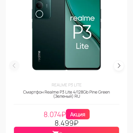
REALME P3 LITE
Смартфон Realme P3 Lite 4/128Gb Pine Green
(Зеленый) RU
8.074
₽
Акция
8.499
₽