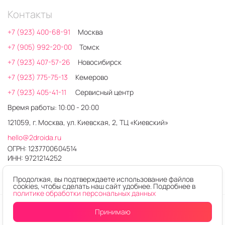
Контакты
+7 (923) 400-68-91
Москва
+7 (905) 992-20-00
Томск
+7 (923) 407-57-26
Новосибирск
+7 (923) 775-75-13
Кемерово
+7 (923) 405-41-11
Сервисный центр
Время работы: 10:00 - 20:00
121059, г. Москва, ул. Киевская, 2, ТЦ «Киевский»
hello@2droida.ru
ОГРН: 1237700604514
ИНН: 9721214252
Продолжая, вы подтверждаете использование файлов
cookies, чтобы сделать наш сайт удобнее. Подробнее в
политике обработки персональных данных
© 2026. Любое использование контента без письменного
Принимаю
Купить в один клик
В корзину
разрешения запрещено
Интернет-магазин электроники 2DROIDA