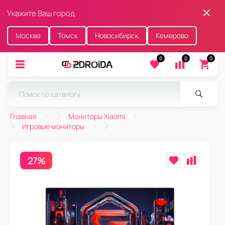
Укажите Ваш город
Москва
Томск
Новосибирск
Кемерово
0
0
0
Главная
Мониторы Xiaomi
Игровые мониторы
27%