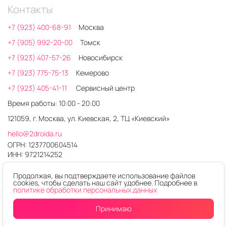
Контакты
+7 (923) 400-68-91
Москва
+7 (905) 992-20-00
Томск
+7 (923) 407-57-26
Новосибирск
+7 (923) 775-75-13
Кемерово
+7 (923) 405-41-11
Сервисный центр
Время работы: 10:00 - 20:00
121059, г. Москва, ул. Киевская, 2, ТЦ «Киевский»
hello@2droida.ru
ОГРН: 1237700604514
ИНН: 9721214252
Продолжая, вы подтверждаете использование файлов
cookies, чтобы сделать наш сайт удобнее. Подробнее в
политике обработки персональных данных
© 2026. Любое использование контента без письменного
Принимаю
Уведомить
о поступлении
разрешения запрещено
Интернет-магазин электроники 2DROIDA