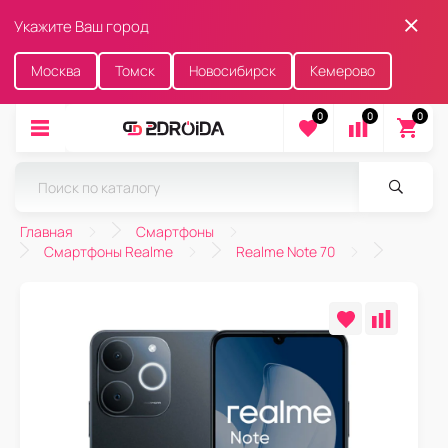
Укажите Ваш город
Москва
Томск
Новосибирск
Кемерово
0
0
0
Главная
Смартфоны
Смартфоны Realme
Realme Note 70