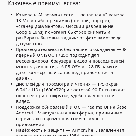
Ключевые преимущества:
Камера и AI-возможности — основная AI-камера
13 Мп и набор режимов (ночной, портрет,
«сканер документов», высокий разрешение,
Google Lens) помогают быстрее снимать и
разбирать бытовые задачи: от фото заметок до
документов.
Производительность без лишнего ожидания — 8-
ядерный UNISOC T7250 подходит для
мессенджеров, браузера, видео и повседневной
многозадачности, а 6 ГБ ОЗУ и 128 ГБ памяти
дают комфортный запас под приложения и
файлы.
Дисплей для просмотра и чтения — IPS-экран
6,74" с HD+ (1600×720) и частотой 90 Гц выглядит
плавнее при прокрутке, удобен для ленты и
видео.
Поддержка обновлений и ОС — realme UI на базе
Android 15: актуальная платформа, привычные
сервисы и современная совместимость
приложений.
Надёжность и защита — ArmorShell, заявленная
защита от пыли и воды IP54, плюс