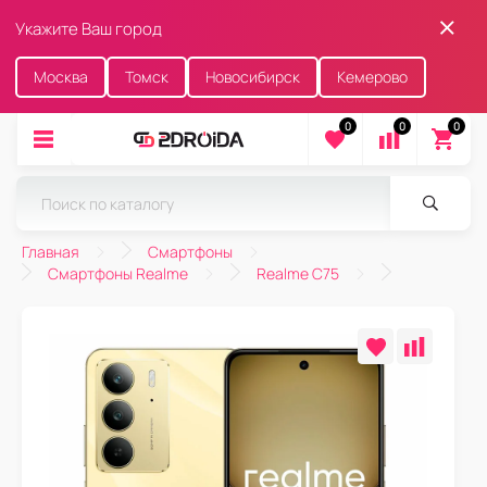
Укажите Ваш город
Москва
Томск
Новосибирск
Кемерово
0
0
0
Главная
Смартфоны
Смартфоны Realme
Realme C75