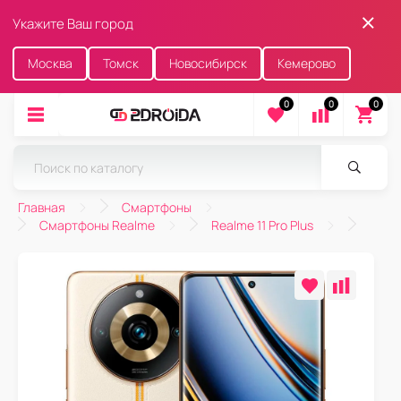
Укажите Ваш город
Москва
Томск
Новосибирск
Кемерово
0
0
0
Главная
Смартфоны
Смартфоны Realme
Realme 11 Pro Plus