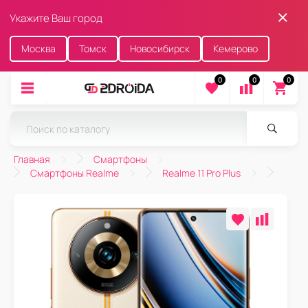
Укажите Ваш город
Москва
Томск
Новосибирск
Кемерово
0
0
0
Главная
Смартфоны
Смартфоны Realme
Realme 11 Pro Plus