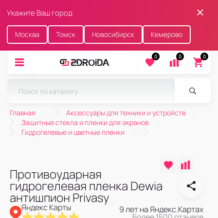
Укажите Ваш город
Москва
Томск
Новосибирск
Кемерово
0
0
0
Главная
Аксессуары для техники и устройств
Защитные стекла и пленки для экранов
Гидрогелевые и цветные пленки
Противоударная
гидрогелевая пленка Dewia
антишпион Privasy
Яндекс Карты
9 лет на Яндекс.Картах
Более 1500 отзывов