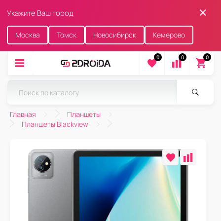
Укажите Ваш город
Москва
Томск
Новосибирск
Кемерово
0
0
0
Главная
Планшеты
Планшеты Blackview