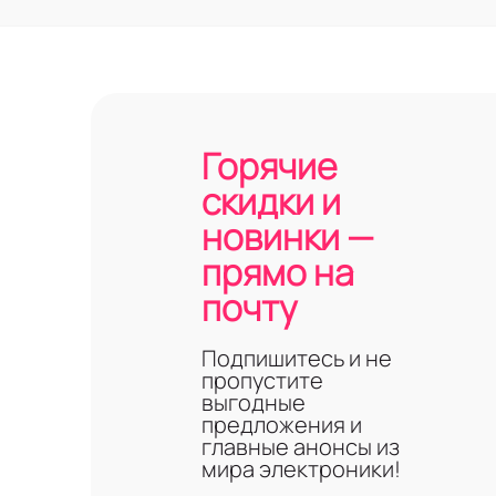
Горячие
скидки и
новинки —
прямо на
почту
Подпишитесь и не
пропустите
выгодные
предложения и
главные анонсы из
мира электроники!