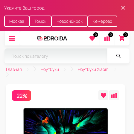
Укажите Ваш город
Москва
Томск
Новосибирск
Кемерово
0
0
0
Главная
Ноутбуки
Ноутбуки Xiaomi
22%