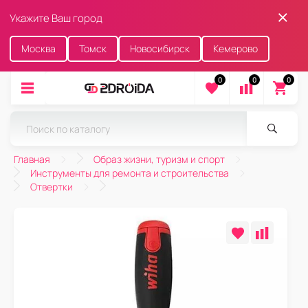
Укажите Ваш город
Москва
Томск
Новосибирск
Кемерово
0
0
0
Главная
Образ жизни, туризм и спорт
Инструменты для ремонта и строительства
Отвертки