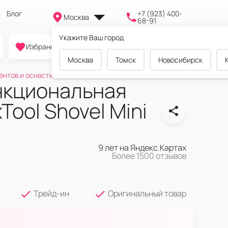
Блог
+7 (923) 400-
Москва
68-91
Укажите Ваш город
0
0
0
Избранное
Cравнение
Корзина
Москва
Томск
Новосибирск
ентов и оснастки
кциональная
Tool Shovel Mini
9 лет на Яндекс.Картах
Более 1500 отзывов
Трейд-ин
Оригинальный товар