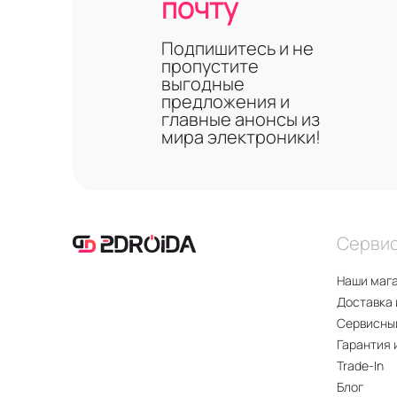
почту
Подпишитесь и не
пропустите
выгодные
предложения и
главные анонсы из
мира электроники!
Серви
Наши маг
Доставка 
Сервисны
Гарантия 
Trade-In
Блог