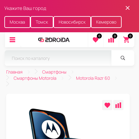
Укажите Ваш город
Москва
Томск
Новосибирск
Кемерово
0
0
0
Главная
Смартфоны
Смартфоны Motorola
Motorola Razr 60