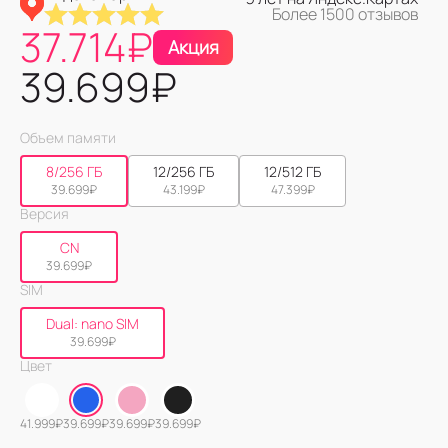
Более 1500 отзывов
37.714
₽
Акция
39.699
₽
Объем памяти
8/256 ГБ
12/256 ГБ
12/512 ГБ
39.699
₽
43.199
₽
47.399
₽
Версия
CN
39.699
₽
SIM
Dual: nano SIM
39.699
₽
Цвет
41.999
₽
39.699
₽
39.699
₽
39.699
₽