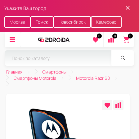
Укажите Ваш город
Москва
Томск
Новосибирск
Кемерово
0
0
0
Главная
Смартфоны
Смартфоны Motorola
Motorola Razr 60