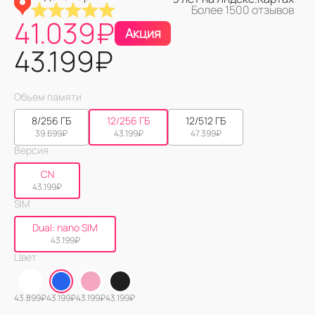
Более 1500 отзывов
41.039
₽
Акция
43.199
₽
Объем памяти
8/256 ГБ
12/256 ГБ
12/512 ГБ
39.699
₽
43.199
₽
47.399
₽
Версия
CN
43.199
₽
SIM
Dual: nano SIM
43.199
₽
Цвет
43.899
₽
43.199
₽
43.199
₽
43.199
₽